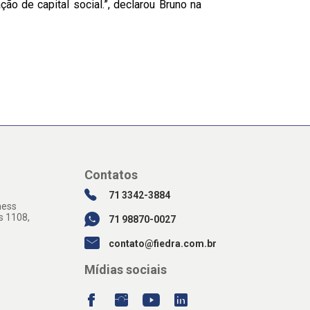
ão de capital social.”, declarou Bruno na
Contatos
71 3342-3884
ness
s 1108,
71 98870-0027
contato@fiedra.com.br
Mídias sociais