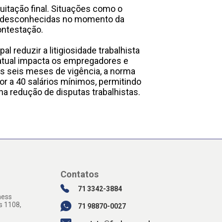
uitação final. Situações como o
s desconhecidas no momento da
ontestação.
l reduzir a litigiosidade trabalhista
a atual impacta os empregadores e
os seis meses de vigência, a norma
or a 40 salários mínimos, permitindo
a redução de disputas trabalhistas.
Contatos
71 3342-3884
ness
s 1108,
71 98870-0027