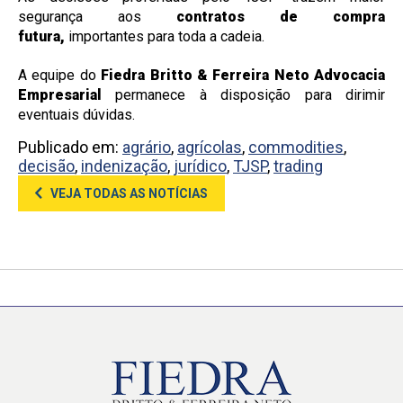
segurança aos
contratos de compra
futura,
importantes para toda a cadeia.
A equipe do
Fiedra Britto & Ferreira Neto Advocacia
Empresarial
permanece à disposição para dirimir
eventuais dúvidas.
Publicado em:
agrário
,
agrícolas
,
commodities
,
decisão
,
indenização
,
jurídico
,
TJSP
,
trading
VEJA TODAS AS NOTÍCIAS