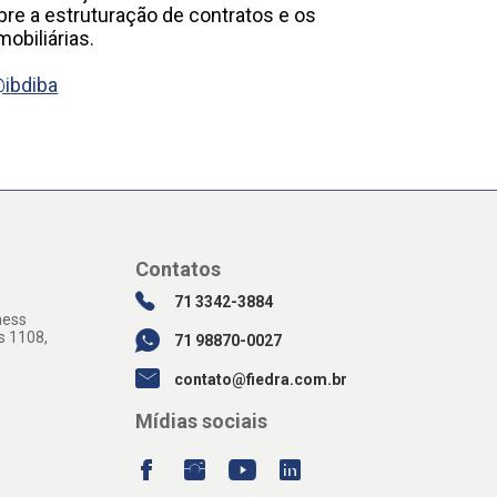
bre a estruturação de contratos e os
obiliárias.
ibdiba
Contatos
71 3342-3884
ness
s 1108,
71 98870-0027
contato@fiedra.com.br
Mídias sociais