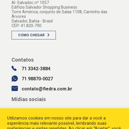
Al. Salvador, nº 1057
Edifício Salvador Shopping Business
Torre América, conjunto de Salas 1108, Caminho das
Árvores
Salvador, Bahia - Brasil
CEP: 41.820-790
COMO CHEGAR
Contatos
71 3342-3884
71 98870-0027
contato@fiedra.com.br
Mídias sociais
Utilizamos cookies em nosso site para dar a você a
experiência mais relevante possível, lembrando suas
preferências e visitas repetidas. Ao clicar em “Aceitar”, você