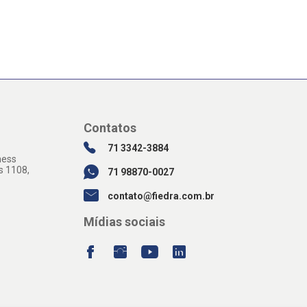
Contatos
71 3342-3884
ness
s 1108,
71 98870-0027
contato@fiedra.com.br
Mídias sociais