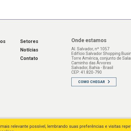
Onde estamos
os
Setores
Al. Salvador, nº 1057
Notícias
Edifício Salvador Shopping Busi
Contato
Torre América, conjunto de Sala
Caminho das Árvores
Salvador, Bahia - Brasil
CEP: 41.820-790
COMO CHEGAR
mais relevante possível, lembrando suas preferências e visitas repet
© 2026 - All rights reserved
Desenvolvido pelo Estúdio Saci