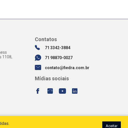
Contatos
71 3342-3884
ness
s 1108,
71 98870-0027
contato@fiedra.com.br
Mídias sociais
idas.
Aceitar